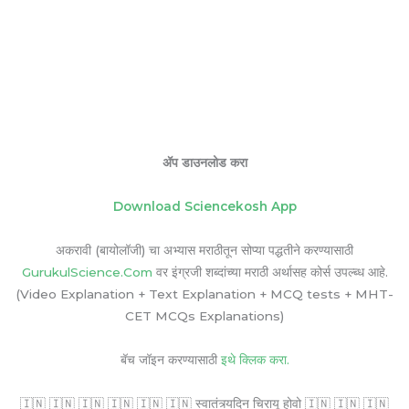
ॲप डाउनलोड करा
Download Sciencekosh App
अकरावी (बायोलॉजी) चा अभ्यास मराठीतून सोप्या पद्धतीने करण्यासाठी
GurukulScience.Com
वर इंग्रजी शब्दांच्या मराठी अर्थासह कोर्स उपल्ब्ध आहे.
(Video Explanation + Text Explanation + MCQ tests + MHT-
CET MCQs Explanations)
बॅच जॉइन करण्यासाठी
इथे क्लिक करा.
🇮🇳 🇮🇳 🇮🇳 🇮🇳 🇮🇳 🇮🇳 स्वातंत्र्यदिन चिरायू होवो 🇮🇳 🇮🇳 🇮🇳