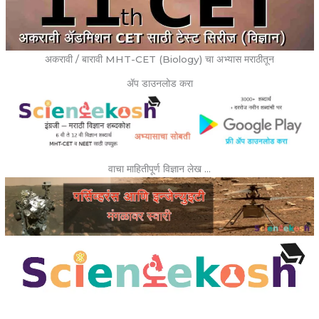
अकरावी / बारावी MHT-CET (Biology) चा अभ्यास मराठीतून
ॲप डाउनलोड करा
वाचा माहितीपूर्ण विज्ञान लेख …