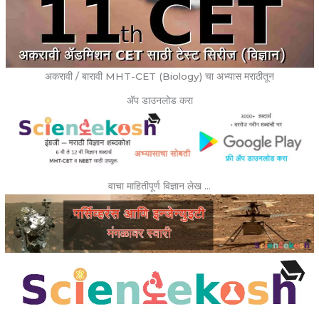
अकरावी / बारावी MHT-CET (Biology) चा अभ्यास मराठीतून
ॲप डाउनलोड करा
वाचा माहितीपूर्ण विज्ञान लेख …