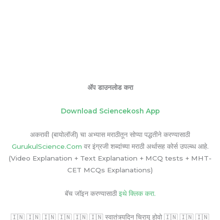
ॲप डाउनलोड करा
Download Sciencekosh App
अकरावी (बायोलॉजी) चा अभ्यास मराठीतून सोप्या पद्धतीने करण्यासाठी
GurukulScience.Com
वर इंग्रजी शब्दांच्या मराठी अर्थासह कोर्स उपल्ब्ध आहे.
(Video Explanation + Text Explanation + MCQ tests + MHT-
CET MCQs Explanations)
बॅच जॉइन करण्यासाठी
इथे क्लिक करा.
🇮🇳 🇮🇳 🇮🇳 🇮🇳 🇮🇳 🇮🇳 स्वातंत्र्यदिन चिरायू होवो 🇮🇳 🇮🇳 🇮🇳