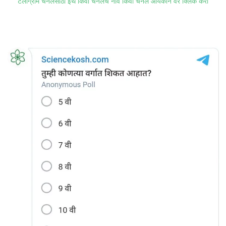
टेलीग्राम चॅनेलसाठी इथे किंवा चॅनेलचे नाव किंवा चॅनेल आयकॉन वर क्लिक करा