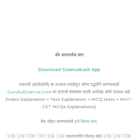
ॲप डाउनलोड करा
Download Sciencekosh App
अकरावी (बायोलॉजी) चा अभ्यास मराठीतून सोप्या पद्धतीने करण्यासाठी
GurukulScience.Com
वर इंग्रजी शब्दांच्या मराठी अर्थासह कोर्स उपल्ब्ध आहे.
(Video Explanation + Text Explanation + MCQ tests + MHT-
CET MCQs Explanations)
बॅच जॉइन करण्यासाठी
इथे क्लिक करा.
🇮🇳 🇮🇳 🇮🇳 🇮🇳 🇮🇳 🇮🇳 स्वातंत्र्यदिन चिरायू होवो 🇮🇳 🇮🇳 🇮🇳