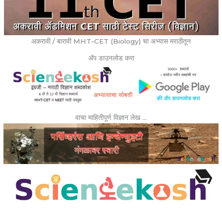
अकरावी / बारावी MHT-CET (Biology) चा अभ्यास मराठीतून
ॲप डाउनलोड करा
वाचा माहितीपूर्ण विज्ञान लेख …