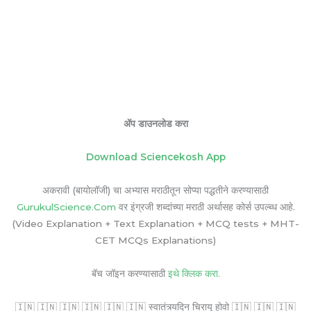
ॲप डाउनलोड करा
Download Sciencekosh App
अकरावी (बायोलॉजी) चा अभ्यास मराठीतून सोप्या पद्धतीने करण्यासाठी
GurukulScience.Com
वर इंग्रजी शब्दांच्या मराठी अर्थासह कोर्स उपल्ब्ध आहे.
(Video Explanation + Text Explanation + MCQ tests + MHT-
CET MCQs Explanations)
बॅच जॉइन करण्यासाठी
इथे क्लिक करा.
🇮🇳 🇮🇳 🇮🇳 🇮🇳 🇮🇳 🇮🇳 स्वातंत्र्यदिन चिरायू होवो 🇮🇳 🇮🇳 🇮🇳