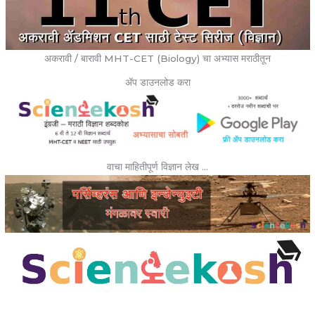
अकरावी / बारावी MHT-CET (Biology) चा अभ्यास मराठीतून
ॲप डाउनलोड करा
वाचा माहितीपूर्ण विज्ञान लेख …