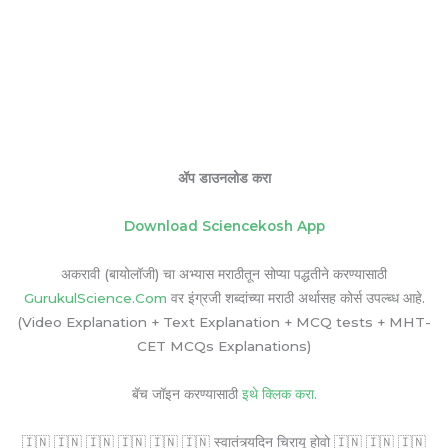
ॲप डाउनलोड करा
Download Sciencekosh App
अकरावी (बायोलॉजी) चा अभ्यास मराठीतून सोप्या पद्धतीने करण्यासाठी
GurukulScience.Com
वर इंग्रजी शब्दांच्या मराठी अर्थासह कोर्स उपल्ब्ध आहे.
(Video Explanation + Text Explanation + MCQ tests + MHT-
CET MCQs Explanations)
बॅच जॉइन करण्यासाठी
इथे क्लिक करा.
🇮🇳 🇮🇳 🇮🇳 🇮🇳 🇮🇳 🇮🇳 स्वातंत्र्यदिन चिरायू होवो 🇮🇳 🇮🇳 🇮🇳