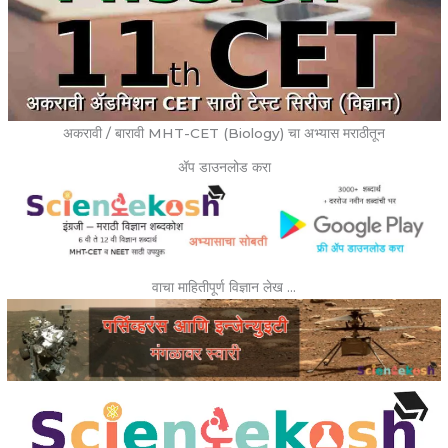
अकरावी / बारावी MHT-CET (Biology) चा अभ्यास मराठीतून
ॲप डाउनलोड करा
वाचा माहितीपूर्ण विज्ञान लेख …