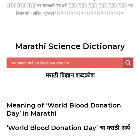
🇮🇳 🇮🇳 🇮🇳 स्वातंत्र्याची 75 वर्षे 🇮🇳 🇮🇳 🇮🇳 🇮🇳 🇮🇳 🇮🇳 सर्व
विद्यार्थ्यांना हार्दिक शुभेच्छा 🇮🇳 🇮🇳 🇮🇳 🇮🇳 🇮🇳 🇮🇳 🇮🇳
Marathi Science Dictionary
मराठी विज्ञान शब्दकोश
Meaning of ‘World Blood Donation
Day’ in Marathi
‘World Blood Donation Day’ चा मराठी अर्थ