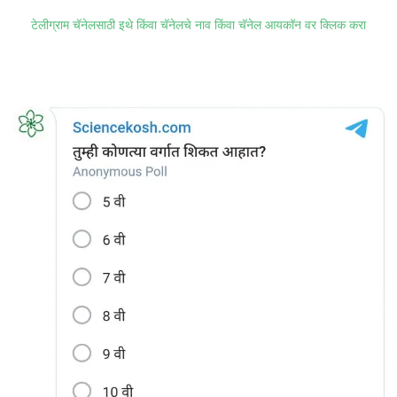
टेलीग्राम चॅनेलसाठी इथे किंवा चॅनेलचे नाव किंवा चॅनेल आयकॉन वर क्लिक करा