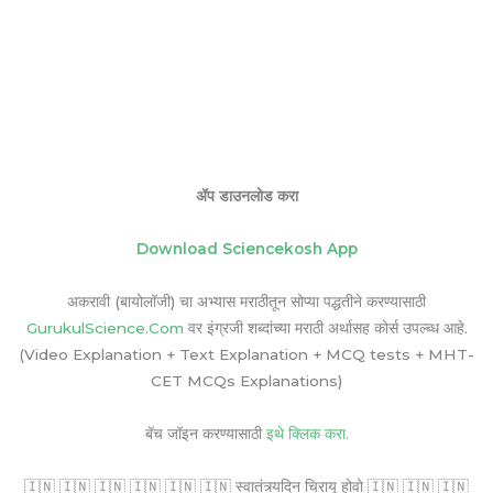
ॲप डाउनलोड करा
Download Sciencekosh App
अकरावी (बायोलॉजी) चा अभ्यास मराठीतून सोप्या पद्धतीने करण्यासाठी
GurukulScience.Com
वर इंग्रजी शब्दांच्या मराठी अर्थासह कोर्स उपल्ब्ध आहे.
(Video Explanation + Text Explanation + MCQ tests + MHT-
CET MCQs Explanations)
बॅच जॉइन करण्यासाठी
इथे क्लिक करा.
🇮🇳 🇮🇳 🇮🇳 🇮🇳 🇮🇳 🇮🇳 स्वातंत्र्यदिन चिरायू होवो 🇮🇳 🇮🇳 🇮🇳