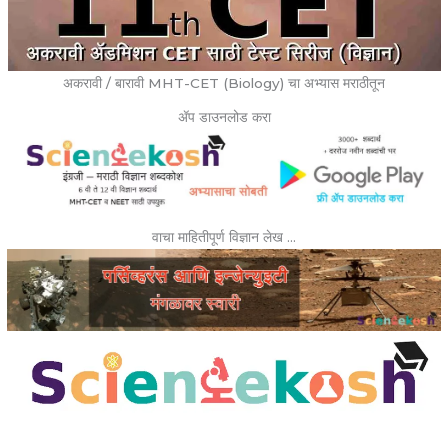
अकरावी / बारावी MHT-CET (Biology) चा अभ्यास मराठीतून
ॲप डाउनलोड करा
वाचा माहितीपूर्ण विज्ञान लेख …