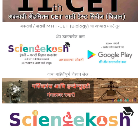
अकरावी / बारावी MHT-CET (Biology) चा अभ्यास मराठीतून
ॲप डाउनलोड करा
वाचा माहितीपूर्ण विज्ञान लेख …