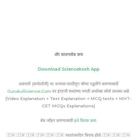
ॲप डाउनलोड करा
Download Sciencekosh App
अकरावी (बायोलॉजी) चा अभ्यास मराठीतून सोप्या पद्धतीने करण्यासाठी
GurukulScience.Com
वर इंग्रजी शब्दांच्या मराठी अर्थासह कोर्स उपल्ब्ध आहे.
(Video Explanation + Text Explanation + MCQ tests + MHT-
CET MCQs Explanations)
बॅच जॉइन करण्यासाठी
इथे क्लिक करा.
🇮🇳 🇮🇳 🇮🇳 🇮🇳 🇮🇳 🇮🇳 स्वातंत्र्यदिन चिरायू होवो 🇮🇳 🇮🇳 🇮🇳