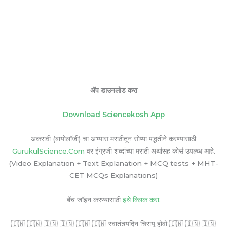
ॲप डाउनलोड करा
Download Sciencekosh App
अकरावी (बायोलॉजी) चा अभ्यास मराठीतून सोप्या पद्धतीने करण्यासाठी
GurukulScience.Com
वर इंग्रजी शब्दांच्या मराठी अर्थासह कोर्स उपल्ब्ध आहे.
(Video Explanation + Text Explanation + MCQ tests + MHT-
CET MCQs Explanations)
बॅच जॉइन करण्यासाठी
इथे क्लिक करा.
🇮🇳 🇮🇳 🇮🇳 🇮🇳 🇮🇳 🇮🇳 स्वातंत्र्यदिन चिरायू होवो 🇮🇳 🇮🇳 🇮🇳