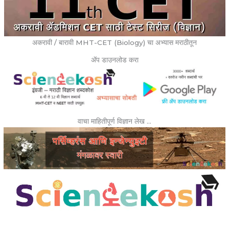
अकरावी / बारावी MHT-CET (Biology) चा अभ्यास मराठीतून
ॲप डाउनलोड करा
वाचा माहितीपूर्ण विज्ञान लेख …