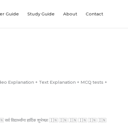
er Guide
Study Guide
About
Contact
्ध आहे. (Video Explanation + Text Explanation + MCQ tests +
्व विद्यार्थ्यांना हार्दिक शुभेच्छा 🇮🇳 🇮🇳 🇮🇳 🇮🇳 🇮🇳 🇮🇳