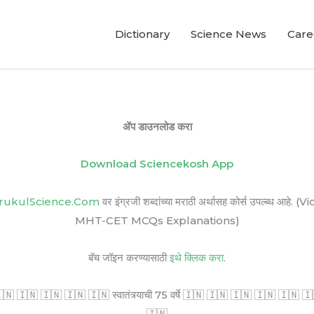
Dictionary
Science News
Care
ॲप डाउनलोड करा
Download Sciencekosh App
rukulScience.Com
वर इंग्रजी शब्दांच्या मराठी अर्थासह कोर्स उपल्ब
MHT-CET MCQs Explanations)
बॅच जॉइन करण्यासाठी
इथे क्लिक करा.
🇳 🇮🇳 🇮🇳 🇮🇳 🇮🇳 स्वातंत्र्याची 75 वर्षे 🇮🇳 🇮🇳 🇮🇳 🇮🇳 🇮🇳 🇮🇳 सर
🇮🇳