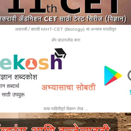
अकरावी / बारावी MHT-CET (Biology) चा अभ्यास मराठीतून
ॲप डाउनलोड करा
वाचा माहितीपूर्ण विज्ञान लेख …