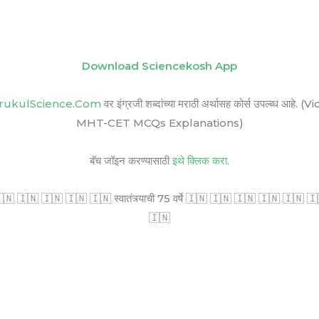
Download Sciencekosh App
rukulScience.Com
वर इंग्रजी शब्दांच्या मराठी अर्थासह कोर्स उपल्ब
MHT-CET MCQs Explanations)
बॅच जॉइन करण्यासाठी
इथे क्लिक करा.
🇳 🇮🇳 🇮🇳 🇮🇳 🇮🇳 स्वातंत्र्याची 75 वर्षे 🇮🇳 🇮🇳 🇮🇳 🇮🇳 🇮🇳 🇮🇳 सर
🇮🇳