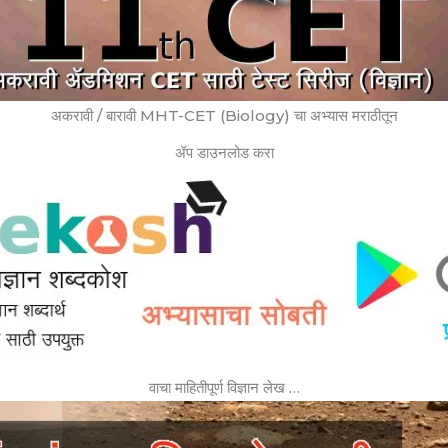
अकरावी / बारावी MHT-CET (Biology) चा अभ्यास मराठीतून
ॲप डाउनलोड करा
वाचा माहितीपूर्ण विज्ञान लेख …