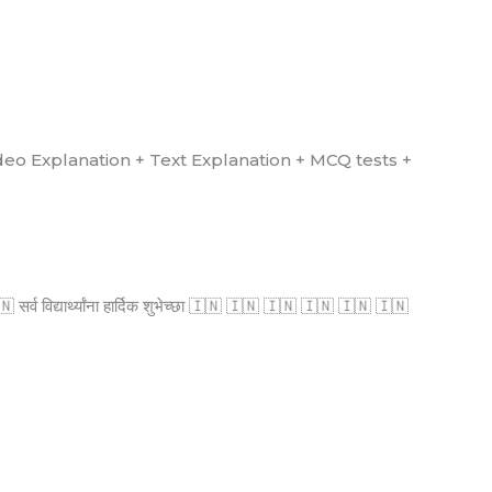
्ध आहे. (Video Explanation + Text Explanation + MCQ tests +
्व विद्यार्थ्यांना हार्दिक शुभेच्छा 🇮🇳 🇮🇳 🇮🇳 🇮🇳 🇮🇳 🇮🇳