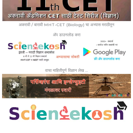
अकरावी / बारावी MHT-CET (Biology) चा अभ्यास मराठीतून
ॲप डाउनलोड करा
वाचा माहितीपूर्ण विज्ञान लेख …