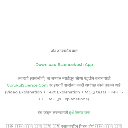
ॲप डाउनलोड करा
Download Sciencekosh App
अकरावी (बायोलॉजी) चा अभ्यास मराठीतून सोप्या पद्धतीने करण्यासाठी
GurukulScience.Com
वर इंग्रजी शब्दांच्या मराठी अर्थासह कोर्स उपल्ब्ध आहे.
(Video Explanation + Text Explanation + MCQ tests + MHT-
CET MCQs Explanations)
बॅच जॉइन करण्यासाठी
इथे क्लिक करा.
🇮🇳 🇮🇳 🇮🇳 🇮🇳 🇮🇳 🇮🇳 स्वातंत्र्यदिन चिरायू होवो 🇮🇳 🇮🇳 🇮🇳