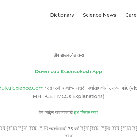
Dictionary
Science News
Care
ॲप डाउनलोड करा
Download Sciencekosh App
rukulScience.Com
वर इंग्रजी शब्दांच्या मराठी अर्थासह कोर्स उपल्ब
MHT-CET MCQs Explanations)
बॅच जॉइन करण्यासाठी
इथे क्लिक करा.
🇳 🇮🇳 🇮🇳 🇮🇳 🇮🇳 स्वातंत्र्याची 75 वर्षे 🇮🇳 🇮🇳 🇮🇳 🇮🇳 🇮🇳 🇮🇳 सर
🇮🇳