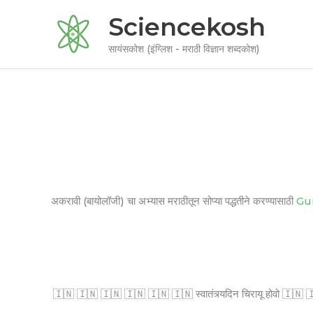
Skip
Sciencekosh
to
content
सायंसकोश (इंग्लिश - मराठी विज्ञान शब्दकोश)
अकरावी (बायोलॉजी) चा अभ्यास मराठीतून सोप्या पद्धतीने करण्यासाठी
Gu
🇮🇳 🇮🇳 🇮🇳 🇮🇳 🇮🇳 🇮🇳 स्वातंत्र्यदिन चिरायू होवो 🇮🇳 🇮