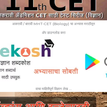
अकरावी / बारावी MHT-CET (Biology) चा अभ्यास मराठीतून
ॲप डाउनलोड करा
वाचा माहितीपूर्ण विज्ञान लेख …