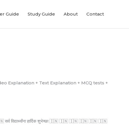
er Guide
Study Guide
About
Contact
्ध आहे. (Video Explanation + Text Explanation + MCQ tests +
्व विद्यार्थ्यांना हार्दिक शुभेच्छा 🇮🇳 🇮🇳 🇮🇳 🇮🇳 🇮🇳 🇮🇳