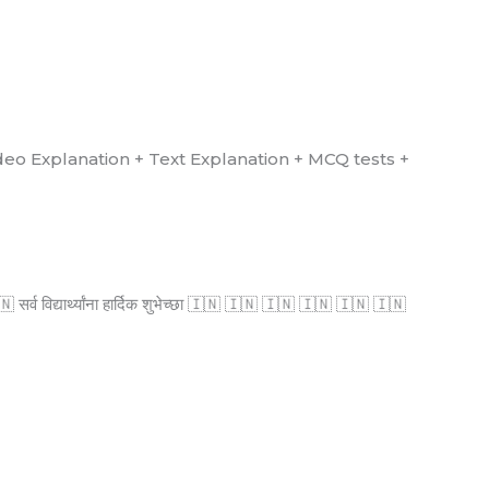
्ध आहे. (Video Explanation + Text Explanation + MCQ tests +
्व विद्यार्थ्यांना हार्दिक शुभेच्छा 🇮🇳 🇮🇳 🇮🇳 🇮🇳 🇮🇳 🇮🇳