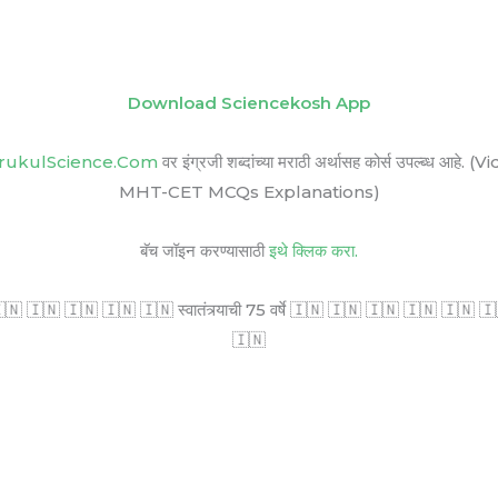
Download Sciencekosh App
rukulScience.Com
वर इंग्रजी शब्दांच्या मराठी अर्थासह कोर्स उपल्ब
MHT-CET MCQs Explanations)
बॅच जॉइन करण्यासाठी
इथे क्लिक करा.
🇳 🇮🇳 🇮🇳 🇮🇳 🇮🇳 स्वातंत्र्याची 75 वर्षे 🇮🇳 🇮🇳 🇮🇳 🇮🇳 🇮🇳 🇮🇳 सर
🇮🇳