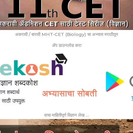
अकरावी / बारावी MHT-CET (Biology) चा अभ्यास मराठीतून
ॲप डाउनलोड करा
वाचा माहितीपूर्ण विज्ञान लेख …