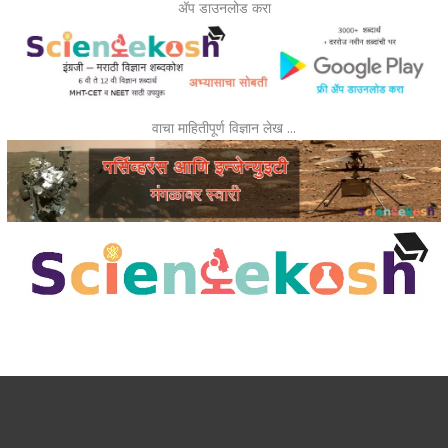
ॲप डाउनलोड करा
वाचा माहितीपूर्ण विज्ञान लेख …