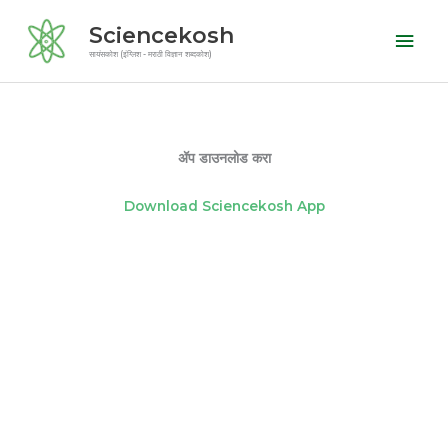
Skip
Mai
Sciencekosh
to
Men
सायंसकोश (इंग्लिश - मराठी विज्ञान शब्दकोश)
content
ॲप डाउनलोड करा
Download Sciencekosh App