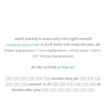
अकरावी (बायोलॉजी) चा अभ्यास मराठीतून सोप्या पद्धतीने करण्यासाठी
GurukulScience.Com
वर इंग्रजी शब्दांच्या मराठी अर्थासह कोर्स उपल्ब्ध आहे.
(Video Explanation + Text Explanation + MCQ tests + MHT-
CET MCQs Explanations)
बॅच जॉइन करण्यासाठी
इथे क्लिक करा.
🇮🇳 🇮🇳 🇮🇳 🇮🇳 🇮🇳 🇮🇳 स्वातंत्र्यदिन चिरायू होवो 🇮🇳 🇮🇳 🇮🇳
🇮🇳 🇮🇳 🇮🇳 स्वातंत्र्याची 75 वर्षे 🇮🇳 🇮🇳 🇮🇳 🇮🇳 🇮🇳 🇮🇳 सर्व
विद्यार्थ्यांना हार्दिक शुभेच्छा 🇮🇳 🇮🇳 🇮🇳 🇮🇳 🇮🇳 🇮🇳 🇮🇳