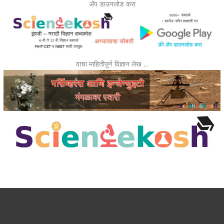
ॲप डाउनलोड करा
वाचा माहितीपूर्ण विज्ञान लेख …