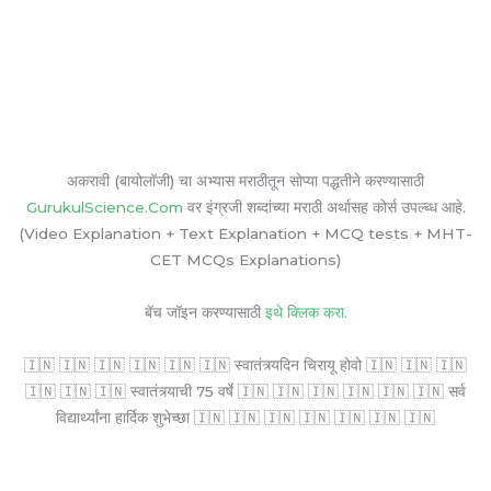
अकरावी (बायोलॉजी) चा अभ्यास मराठीतून सोप्या पद्धतीने करण्यासाठी
GurukulScience.Com
वर इंग्रजी शब्दांच्या मराठी अर्थासह कोर्स उपल्ब्ध आहे.
(Video Explanation + Text Explanation + MCQ tests + MHT-
CET MCQs Explanations)
बॅच जॉइन करण्यासाठी
इथे क्लिक करा.
🇮🇳 🇮🇳 🇮🇳 🇮🇳 🇮🇳 🇮🇳 स्वातंत्र्यदिन चिरायू होवो 🇮🇳 🇮🇳 🇮🇳
🇮🇳 🇮🇳 🇮🇳 स्वातंत्र्याची 75 वर्षे 🇮🇳 🇮🇳 🇮🇳 🇮🇳 🇮🇳 🇮🇳 सर्व
विद्यार्थ्यांना हार्दिक शुभेच्छा 🇮🇳 🇮🇳 🇮🇳 🇮🇳 🇮🇳 🇮🇳 🇮🇳