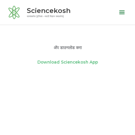
Skip
Mai
Sciencekosh
to
Men
सायंसकोश (इंग्लिश - मराठी विज्ञान शब्दकोश)
content
ॲप डाउनलोड करा
Download Sciencekosh App