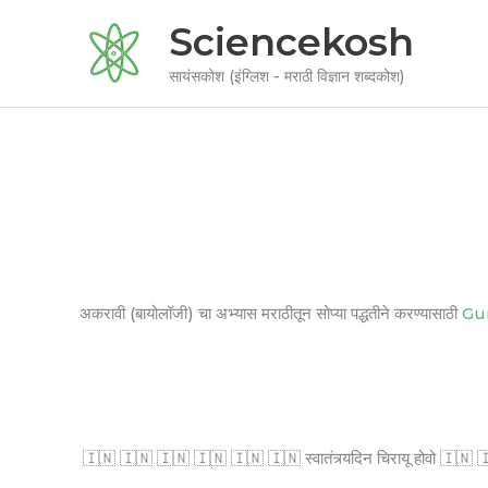
Skip
Sciencekosh
to
content
सायंसकोश (इंग्लिश - मराठी विज्ञान शब्दकोश)
अकरावी (बायोलॉजी) चा अभ्यास मराठीतून सोप्या पद्धतीने करण्यासाठी
Gu
🇮🇳 🇮🇳 🇮🇳 🇮🇳 🇮🇳 🇮🇳 स्वातंत्र्यदिन चिरायू होवो 🇮🇳 🇮