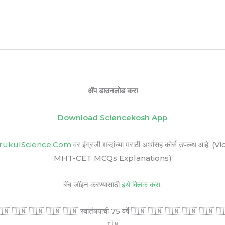
ॲप डाउनलोड करा
Download Sciencekosh App
rukulScience.Com
वर इंग्रजी शब्दांच्या मराठी अर्थासह कोर्स उपल्ब
MHT-CET MCQs Explanations)
बॅच जॉइन करण्यासाठी
इथे क्लिक करा.
🇳 🇮🇳 🇮🇳 🇮🇳 🇮🇳 स्वातंत्र्याची 75 वर्षे 🇮🇳 🇮🇳 🇮🇳 🇮🇳 🇮🇳 🇮🇳 सर
🇮🇳