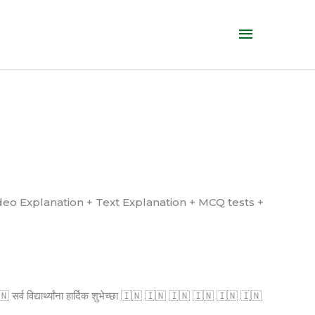
Main
Menu
्ध आहे. (Video Explanation + Text Explanation + MCQ tests +
्व विद्यार्थ्यांना हार्दिक शुभेच्छा 🇮🇳 🇮🇳 🇮🇳 🇮🇳 🇮🇳 🇮🇳