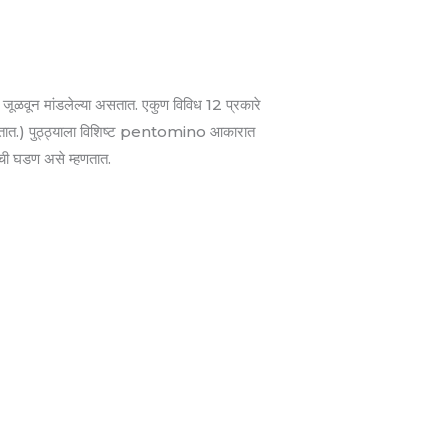
ूळवून मांडलेल्या असतात. एकुण विविध 12 प्रकारे
्हणतात.) पुठ्ठ्याला विशिष्ट pentomino आकारात
ाची घडण असे म्हणतात.