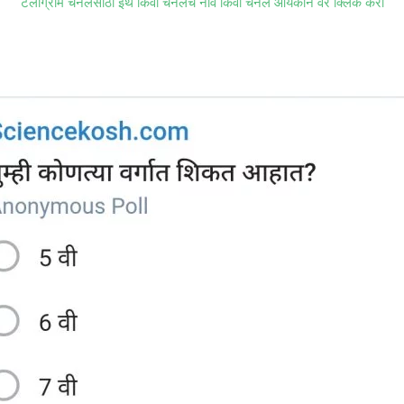
टेलीग्राम चॅनेलसाठी इथे किंवा चॅनेलचे नाव किंवा चॅनेल आयकॉन वर क्लिक करा