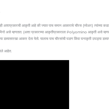
ी
शाप्रकारची आकृती आहे की ज्यात पाच समान आकाराचे चौरस (स्वेअर) त्यांच्या कडा ज
ा पेंटोमिनो असे म्हणतात. (अशा प्रकारच्या आकृतीप्रकाराला Polyomino आकृती असे म
घड्या डब्यासारखा आकार देता येतो. यालाच पाच चौरसांची घडण किंवा घनाकृती उघड्या डब्य
ेले आहेत.