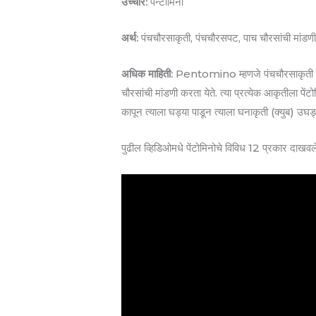
उच्चार:
पेन्टोमिनो
अर्थ:
पंचचौरसाकृती, पंचचौरसपट, पाच चौरसांची मांडण
अधिक माहिती:
Pentomino म्हणजे पंचचौरसाकृती ही अ
चौरसांची मांडणी करता येते. त्या प्रत्येक आकृतील
कापून त्याला घड्या पाडून त्याला घनाकृती (क्युब) उ
पुढील व्हिडिओमधे पेंटोमिनोचे विविध 12 प्रकार दाखवल