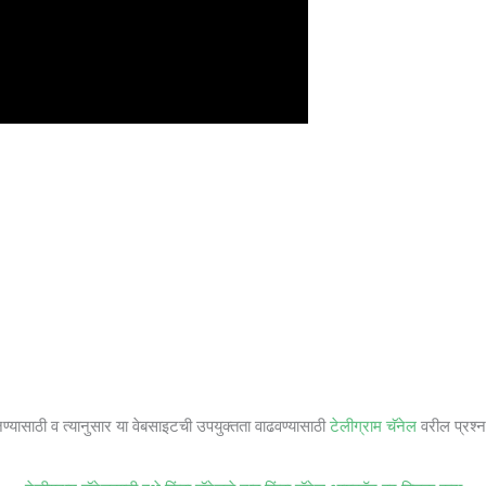
जण्यासाठी व त्यानुसार या वेबसाइटची उपयुक्तता वाढवण्यासाठी
टेलीग्राम चॅनेल
वरील प्रश्ना