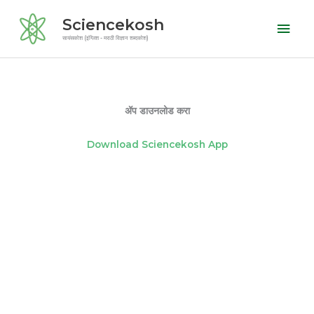
Skip
Mai
Sciencekosh
to
Men
सायंसकोश (इंग्लिश - मराठी विज्ञान शब्दकोश)
content
ॲप डाउनलोड करा
Download Sciencekosh App