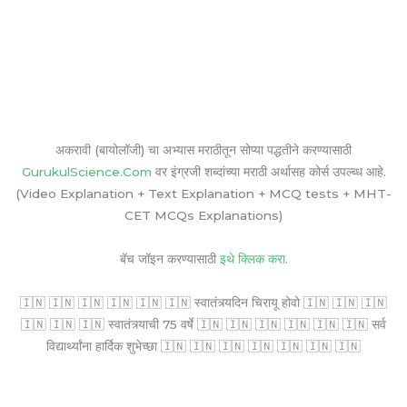
अकरावी (बायोलॉजी) चा अभ्यास मराठीतून सोप्या पद्धतीने करण्यासाठी
GurukulScience.Com
वर इंग्रजी शब्दांच्या मराठी अर्थासह कोर्स उपल्ब्ध आहे.
(Video Explanation + Text Explanation + MCQ tests + MHT-
CET MCQs Explanations)
बॅच जॉइन करण्यासाठी
इथे क्लिक करा.
🇮🇳 🇮🇳 🇮🇳 🇮🇳 🇮🇳 🇮🇳 स्वातंत्र्यदिन चिरायू होवो 🇮🇳 🇮🇳 🇮🇳
🇮🇳 🇮🇳 🇮🇳 स्वातंत्र्याची 75 वर्षे 🇮🇳 🇮🇳 🇮🇳 🇮🇳 🇮🇳 🇮🇳 सर्व
विद्यार्थ्यांना हार्दिक शुभेच्छा 🇮🇳 🇮🇳 🇮🇳 🇮🇳 🇮🇳 🇮🇳 🇮🇳