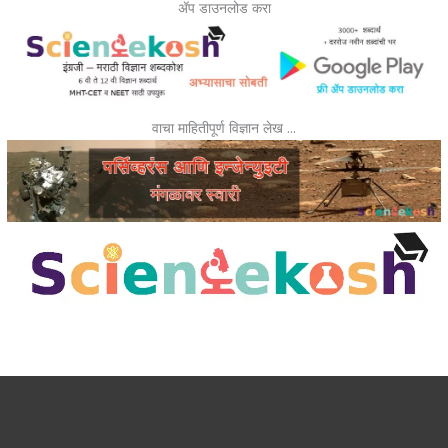
ॲप डाउनलोड करा
वाचा माहितीपूर्ण विज्ञान लेख …