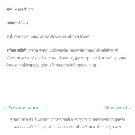
शब्द:
Paraffinn
उच्चार:
पॅरॅफिन
अर्थ:
मेणासारखा पदार्थ जो पेट्रोलिअम पदार्थांसोबत मिळतो.
अधिक माहिती:
पांढऱ्या रंगाचा, अर्धपारदर्शक, ज्वलनशील पदार्थ जो जमिनिखाली
मिळणाऱ्या क्रुड ऑइल किंवा कच्च्या तेलाच्या शुद्धिकरणातून मिळविला जातो. हा पदार्थ
मेणबत्त्या बनविण्यासाठी, तसेच सौंदर्यप्रसाधनांमधे वापरला जातो.
←
Previous word
Next word
→
तुम्हाला काय हवे हे आम्हाला समजण्यासाठी व त्यानुसार या वेबसाइटची उपयुक्तता
वाढवण्यासाठी
टेलीग्राम चॅनेल
वरील प्रश्नांची उत्तरे द्या व चॅनेल जॉइन करा