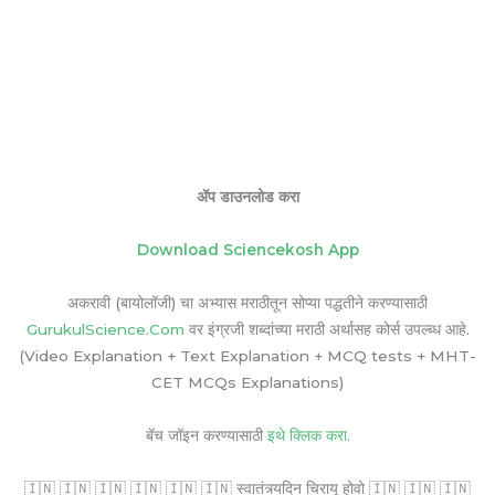
ॲप डाउनलोड करा
Download Sciencekosh App
अकरावी (बायोलॉजी) चा अभ्यास मराठीतून सोप्या पद्धतीने करण्यासाठी
GurukulScience.Com
वर इंग्रजी शब्दांच्या मराठी अर्थासह कोर्स उपल्ब्ध आहे.
(Video Explanation + Text Explanation + MCQ tests + MHT-
CET MCQs Explanations)
बॅच जॉइन करण्यासाठी
इथे क्लिक करा.
🇮🇳 🇮🇳 🇮🇳 🇮🇳 🇮🇳 🇮🇳 स्वातंत्र्यदिन चिरायू होवो 🇮🇳 🇮🇳 🇮🇳