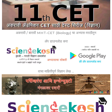
अकरावी / बारावी MHT-CET (Biology) चा अभ्यास मराठीतून
ॲप डाउनलोड करा
वाचा माहितीपूर्ण विज्ञान लेख …