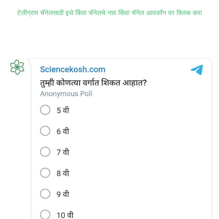
टेलीग्राम चॅनेलसाठी इथे किंवा चॅनेलचे नाव किंवा चॅनेल आयकॉन वर क्लिक करा