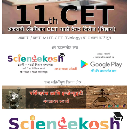
अकरावी / बारावी MHT-CET (Biology) चा अभ्यास मराठीतून
ॲप डाउनलोड करा
वाचा माहितीपूर्ण विज्ञान लेख …