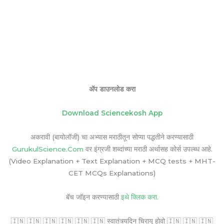
ॲप डाउनलोड करा
Download Sciencekosh App
अकरावी (बायोलॉजी) चा अभ्यास मराठीतून सोप्या पद्धतीने करण्यासाठी
GurukulScience.Com
वर इंग्रजी शब्दांच्या मराठी अर्थासह कोर्स उपल्ब्ध आहे.
(Video Explanation + Text Explanation + MCQ tests + MHT-
CET MCQs Explanations)
बॅच जॉइन करण्यासाठी
इथे क्लिक करा.
🇮🇳 🇮🇳 🇮🇳 🇮🇳 🇮🇳 🇮🇳 स्वातंत्र्यदिन चिरायू होवो 🇮🇳 🇮🇳 🇮🇳