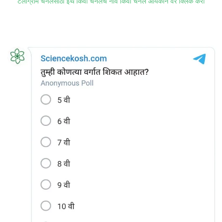
टेलीग्राम चॅनेलसाठी इथे किंवा चॅनेलचे नाव किंवा चॅनेल आयकॉन वर क्लिक करा