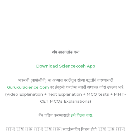
ॲप डाउनलोड करा
Download Sciencekosh App
अकरावी (बायोलॉजी) चा अभ्यास मराठीतून सोप्या पद्धतीने करण्यासाठी
GurukulScience.Com
वर इंग्रजी शब्दांच्या मराठी अर्थासह कोर्स उपल्ब्ध आहे.
(Video Explanation + Text Explanation + MCQ tests + MHT-
CET MCQs Explanations)
बॅच जॉइन करण्यासाठी
इथे क्लिक करा.
🇮🇳 🇮🇳 🇮🇳 🇮🇳 🇮🇳 🇮🇳 स्वातंत्र्यदिन चिरायू होवो 🇮🇳 🇮🇳 🇮🇳