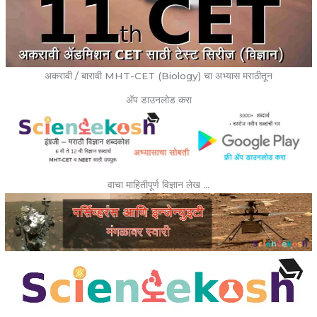
अकरावी / बारावी MHT-CET (Biology) चा अभ्यास मराठीतून
ॲप डाउनलोड करा
वाचा माहितीपूर्ण विज्ञान लेख …