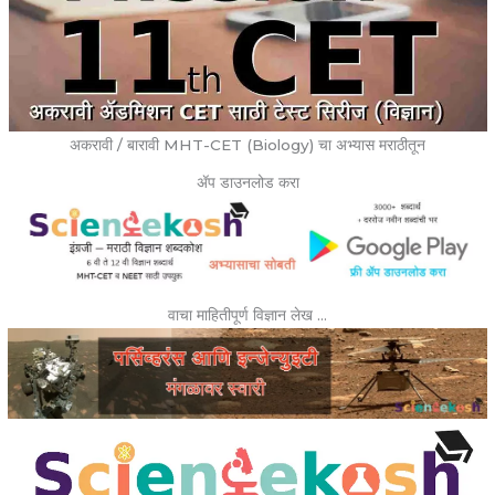
अकरावी / बारावी MHT-CET (Biology) चा अभ्यास मराठीतून
ॲप डाउनलोड करा
वाचा माहितीपूर्ण विज्ञान लेख …