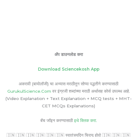
ॲप डाउनलोड करा
Download Sciencekosh App
अकरावी (बायोलॉजी) चा अभ्यास मराठीतून सोप्या पद्धतीने करण्यासाठी
GurukulScience.Com
वर इंग्रजी शब्दांच्या मराठी अर्थासह कोर्स उपल्ब्ध आहे.
(Video Explanation + Text Explanation + MCQ tests + MHT-
CET MCQs Explanations)
बॅच जॉइन करण्यासाठी
इथे क्लिक करा.
🇮🇳 🇮🇳 🇮🇳 🇮🇳 🇮🇳 🇮🇳 स्वातंत्र्यदिन चिरायू होवो 🇮🇳 🇮🇳 🇮🇳