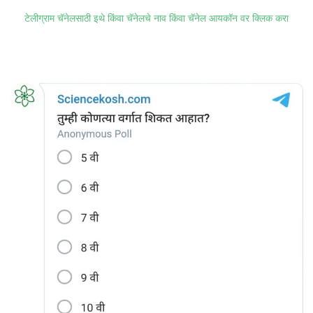
टेलीग्राम चॅनेलसाठी इथे किंवा चॅनेलचे नाव किंवा चॅनेल आयकॉन वर क्लिक करा