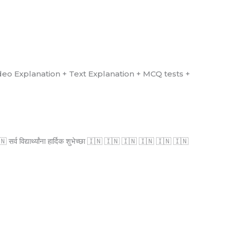
्ध आहे. (Video Explanation + Text Explanation + MCQ tests +
्व विद्यार्थ्यांना हार्दिक शुभेच्छा 🇮🇳 🇮🇳 🇮🇳 🇮🇳 🇮🇳 🇮🇳