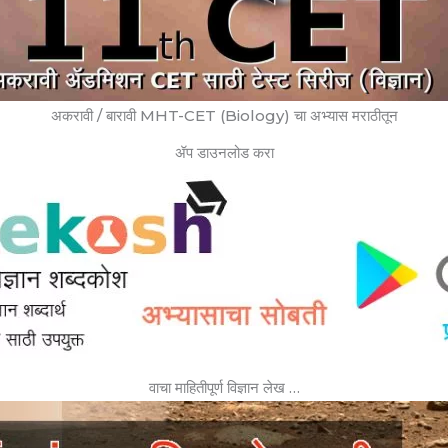
अकरावी / बारावी MHT-CET (Biology) चा अभ्यास मराठीतून
ॲप डाउनलोड करा
वाचा माहितीपूर्ण विज्ञान लेख …