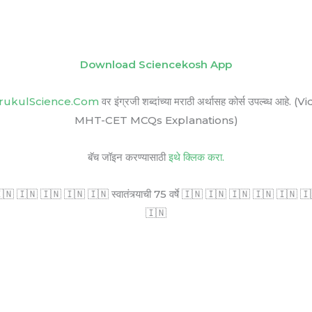
Download Sciencekosh App
rukulScience.Com
वर इंग्रजी शब्दांच्या मराठी अर्थासह कोर्स उपल्ब
MHT-CET MCQs Explanations)
बॅच जॉइन करण्यासाठी
इथे क्लिक करा.
🇳 🇮🇳 🇮🇳 🇮🇳 🇮🇳 स्वातंत्र्याची 75 वर्षे 🇮🇳 🇮🇳 🇮🇳 🇮🇳 🇮🇳 🇮🇳 सर
🇮🇳