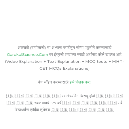
अकरावी (बायोलॉजी) चा अभ्यास मराठीतून सोप्या पद्धतीने करण्यासाठी
GurukulScience.Com
वर इंग्रजी शब्दांच्या मराठी अर्थासह कोर्स उपल्ब्ध आहे.
(Video Explanation + Text Explanation + MCQ tests + MHT-
CET MCQs Explanations)
बॅच जॉइन करण्यासाठी
इथे क्लिक करा.
🇮🇳 🇮🇳 🇮🇳 🇮🇳 🇮🇳 🇮🇳 स्वातंत्र्यदिन चिरायू होवो 🇮🇳 🇮🇳 🇮🇳
🇮🇳 🇮🇳 🇮🇳 स्वातंत्र्याची 75 वर्षे 🇮🇳 🇮🇳 🇮🇳 🇮🇳 🇮🇳 🇮🇳 सर्व
विद्यार्थ्यांना हार्दिक शुभेच्छा 🇮🇳 🇮🇳 🇮🇳 🇮🇳 🇮🇳 🇮🇳 🇮🇳