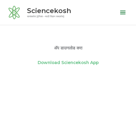
Skip
Mai
Sciencekosh
to
Men
सायंसकोश (इंग्लिश - मराठी विज्ञान शब्दकोश)
content
ॲप डाउनलोड करा
Download Sciencekosh App