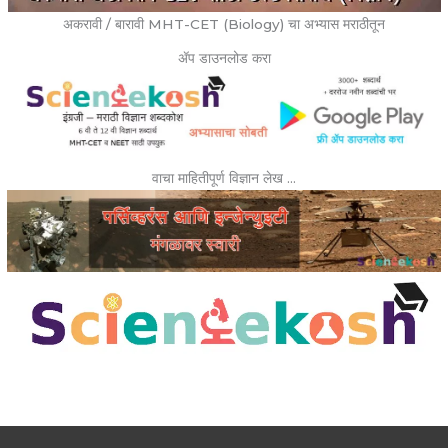
अकरावी / बारावी MHT-CET (Biology) चा अभ्यास मराठीतून
ॲप डाउनलोड करा
वाचा माहितीपूर्ण विज्ञान लेख …