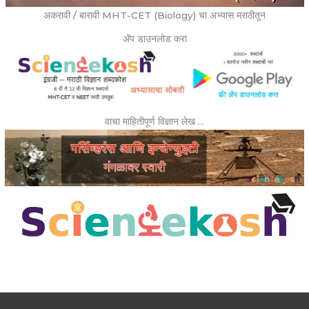
अकरावी / बारावी MHT-CET (Biology) चा अभ्यास मराठीतून
ॲप डाउनलोड करा
वाचा माहितीपूर्ण विज्ञान लेख …