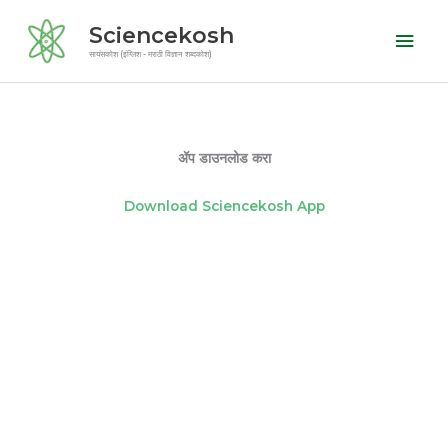
Skip
Mai
Sciencekosh
to
Men
सायंसकोश (इंग्लिश - मराठी विज्ञान शब्दकोश)
content
ॲप डाउनलोड करा
Download Sciencekosh App