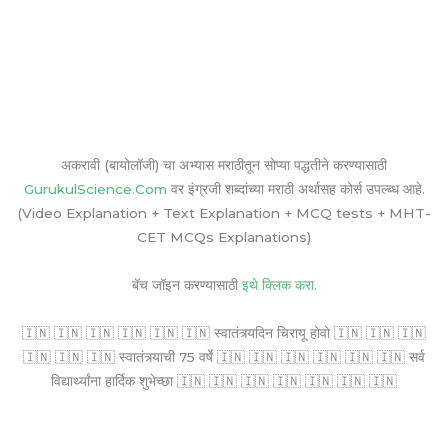
अकरावी (बायोलॉजी) चा अभ्यास मराठीतून सोप्या पद्धतीने करण्यासाठी
GurukulScience.Com
वर इंग्रजी शब्दांच्या मराठी अर्थासह कोर्स उपल्ब्ध आहे.
(Video Explanation + Text Explanation + MCQ tests + MHT-
CET MCQs Explanations)
बॅच जॉइन करण्यासाठी
इथे क्लिक करा.
🇮🇳 🇮🇳 🇮🇳 🇮🇳 🇮🇳 🇮🇳 स्वातंत्र्यदिन चिरायू होवो 🇮🇳 🇮🇳 🇮🇳
🇮🇳 🇮🇳 🇮🇳 स्वातंत्र्याची 75 वर्षे 🇮🇳 🇮🇳 🇮🇳 🇮🇳 🇮🇳 🇮🇳 सर्व
विद्यार्थ्यांना हार्दिक शुभेच्छा 🇮🇳 🇮🇳 🇮🇳 🇮🇳 🇮🇳 🇮🇳 🇮🇳