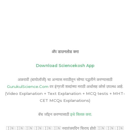
ॲप डाउनलोड करा
Download Sciencekosh App
अकरावी (बायोलॉजी) चा अभ्यास मराठीतून सोप्या पद्धतीने करण्यासाठी
GurukulScience.Com
वर इंग्रजी शब्दांच्या मराठी अर्थासह कोर्स उपल्ब्ध आहे.
(Video Explanation + Text Explanation + MCQ tests + MHT-
CET MCQs Explanations)
बॅच जॉइन करण्यासाठी
इथे क्लिक करा.
🇮🇳 🇮🇳 🇮🇳 🇮🇳 🇮🇳 🇮🇳 स्वातंत्र्यदिन चिरायू होवो 🇮🇳 🇮🇳 🇮🇳