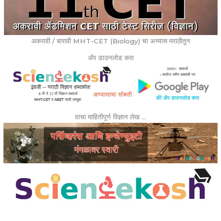
अकरावी / बारावी MHT-CET (Biology) चा अभ्यास मराठीतून
ॲप डाउनलोड करा
वाचा माहितीपूर्ण विज्ञान लेख …