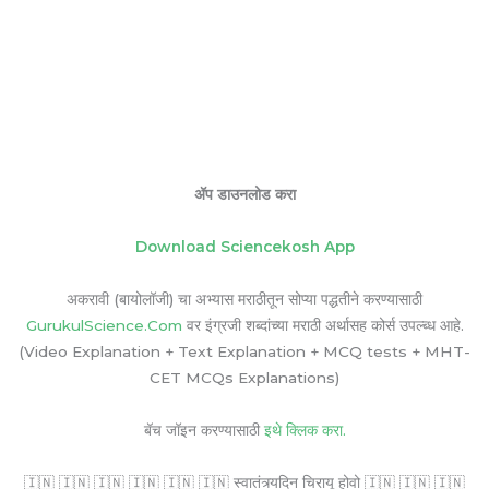
ॲप डाउनलोड करा
Download Sciencekosh App
अकरावी (बायोलॉजी) चा अभ्यास मराठीतून सोप्या पद्धतीने करण्यासाठी
GurukulScience.Com
वर इंग्रजी शब्दांच्या मराठी अर्थासह कोर्स उपल्ब्ध आहे.
(Video Explanation + Text Explanation + MCQ tests + MHT-
CET MCQs Explanations)
बॅच जॉइन करण्यासाठी
इथे क्लिक करा.
🇮🇳 🇮🇳 🇮🇳 🇮🇳 🇮🇳 🇮🇳 स्वातंत्र्यदिन चिरायू होवो 🇮🇳 🇮🇳 🇮🇳