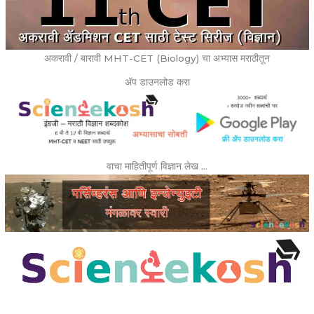
अकरावी / बारावी MHT-CET (Biology) चा अभ्यास मराठीतून
ॲप डाउनलोड करा
वाचा माहितीपूर्ण विज्ञान लेख …