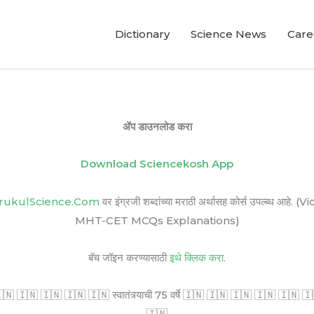
Dictionary
Science News
Care
ॲप डाउनलोड करा
Download Sciencekosh App
rukulScience.Com
वर इंग्रजी शब्दांच्या मराठी अर्थासह कोर्स उपल्ब
MHT-CET MCQs Explanations)
बॅच जॉइन करण्यासाठी
इथे क्लिक करा.
🇳 🇮🇳 🇮🇳 🇮🇳 🇮🇳 स्वातंत्र्याची 75 वर्षे 🇮🇳 🇮🇳 🇮🇳 🇮🇳 🇮🇳 🇮🇳 सर
🇮🇳