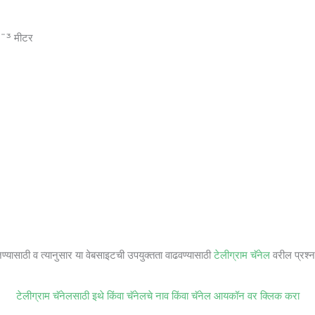
0ˉ³ मीटर
जण्यासाठी व त्यानुसार या वेबसाइटची उपयुक्तता वाढवण्यासाठी
टेलीग्राम चॅनेल
वरील प्रश्ना
टेलीग्राम चॅनेलसाठी इथे किंवा चॅनेलचे नाव किंवा चॅनेल आयकॉन वर क्लिक करा