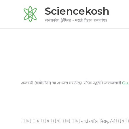
Skip
Sciencekosh
to
content
सायंसकोश (इंग्लिश - मराठी विज्ञान शब्दकोश)
अकरावी (बायोलॉजी) चा अभ्यास मराठीतून सोप्या पद्धतीने करण्यासाठी
Gu
🇮🇳 🇮🇳 🇮🇳 🇮🇳 🇮🇳 🇮🇳 स्वातंत्र्यदिन चिरायू होवो 🇮🇳 🇮