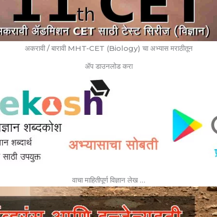
अकरावी / बारावी MHT-CET (Biology) चा अभ्यास मराठीतून
ॲप डाउनलोड करा
वाचा माहितीपूर्ण विज्ञान लेख …