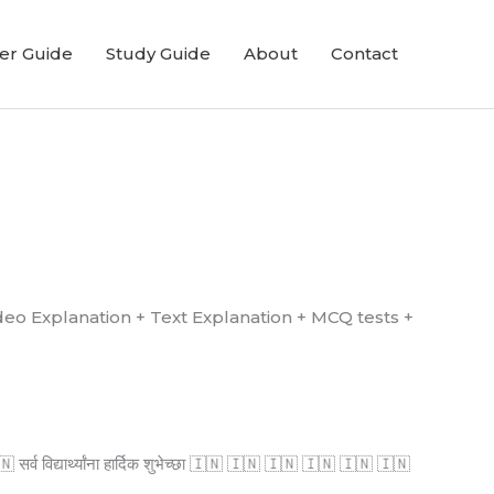
er Guide
Study Guide
About
Contact
्ध आहे. (Video Explanation + Text Explanation + MCQ tests +
्व विद्यार्थ्यांना हार्दिक शुभेच्छा 🇮🇳 🇮🇳 🇮🇳 🇮🇳 🇮🇳 🇮🇳