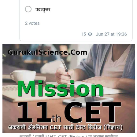
अकरावी / बारावी MHT-CET (Biology) चा अभ्यास मराठीतून