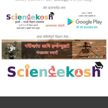
ॲप डाउनलोड करा
वाचा माहितीपूर्ण विज्ञान लेख …