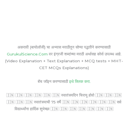
अकरावी (बायोलॉजी) चा अभ्यास मराठीतून सोप्या पद्धतीने करण्यासाठी
GurukulScience.Com
वर इंग्रजी शब्दांच्या मराठी अर्थासह कोर्स उपल्ब्ध आहे.
(Video Explanation + Text Explanation + MCQ tests + MHT-
CET MCQs Explanations)
बॅच जॉइन करण्यासाठी
इथे क्लिक करा.
🇮🇳 🇮🇳 🇮🇳 🇮🇳 🇮🇳 🇮🇳 स्वातंत्र्यदिन चिरायू होवो 🇮🇳 🇮🇳 🇮🇳
🇮🇳 🇮🇳 🇮🇳 स्वातंत्र्याची 75 वर्षे 🇮🇳 🇮🇳 🇮🇳 🇮🇳 🇮🇳 🇮🇳 सर्व
विद्यार्थ्यांना हार्दिक शुभेच्छा 🇮🇳 🇮🇳 🇮🇳 🇮🇳 🇮🇳 🇮🇳 🇮🇳