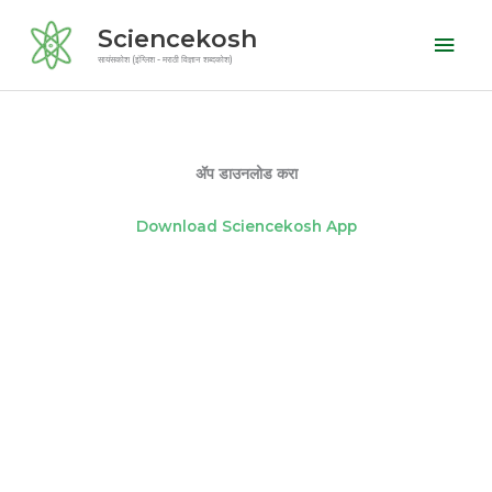
Skip
Mai
Sciencekosh
to
Men
सायंसकोश (इंग्लिश - मराठी विज्ञान शब्दकोश)
content
ॲप डाउनलोड करा
Download Sciencekosh App