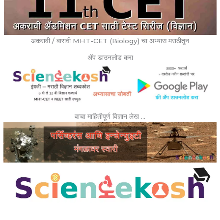
अकरावी / बारावी MHT-CET (Biology) चा अभ्यास मराठीतून
ॲप डाउनलोड करा
वाचा माहितीपूर्ण विज्ञान लेख …