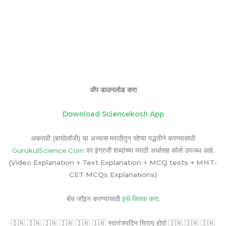
ॲप डाउनलोड करा
Download Sciencekosh App
अकरावी (बायोलॉजी) चा अभ्यास मराठीतून सोप्या पद्धतीने करण्यासाठी
GurukulScience.Com
वर इंग्रजी शब्दांच्या मराठी अर्थासह कोर्स उपल्ब्ध आहे.
(Video Explanation + Text Explanation + MCQ tests + MHT-
CET MCQs Explanations)
बॅच जॉइन करण्यासाठी
इथे क्लिक करा.
🇮🇳 🇮🇳 🇮🇳 🇮🇳 🇮🇳 🇮🇳 स्वातंत्र्यदिन चिरायू होवो 🇮🇳 🇮🇳 🇮🇳