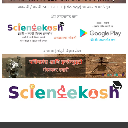
अकरावी / बारावी MHT-CET (Biology) चा अभ्यास मराठीतून
ॲप डाउनलोड करा
वाचा माहितीपूर्ण विज्ञान लेख …