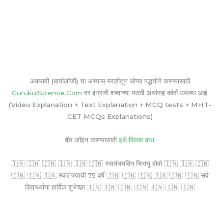
अकरावी (बायोलॉजी) चा अभ्यास मराठीतून सोप्या पद्धतीने करण्यासाठी
GurukulScience.Com
वर इंग्रजी शब्दांच्या मराठी अर्थासह कोर्स उपल्ब्ध आहे.
(Video Explanation + Text Explanation + MCQ tests + MHT-
CET MCQs Explanations)
बॅच जॉइन करण्यासाठी
इथे क्लिक करा.
🇮🇳 🇮🇳 🇮🇳 🇮🇳 🇮🇳 🇮🇳 स्वातंत्र्यदिन चिरायू होवो 🇮🇳 🇮🇳 🇮🇳
🇮🇳 🇮🇳 🇮🇳 स्वातंत्र्याची 75 वर्षे 🇮🇳 🇮🇳 🇮🇳 🇮🇳 🇮🇳 🇮🇳 सर्व
विद्यार्थ्यांना हार्दिक शुभेच्छा 🇮🇳 🇮🇳 🇮🇳 🇮🇳 🇮🇳 🇮🇳 🇮🇳