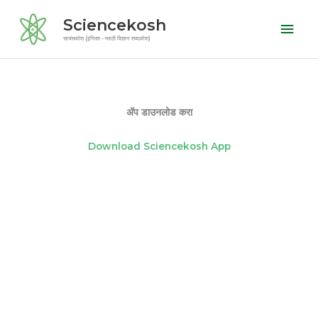
Skip
Mai
Sciencekosh
to
Men
सायंसकोश (इंग्लिश - मराठी विज्ञान शब्दकोश)
content
ॲप डाउनलोड करा
Download Sciencekosh App