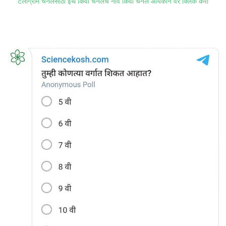
टेलीग्राम चॅनेलसाठी इथे किंवा चॅनेलचे नाव किंवा चॅनेल आयकॉन वर क्लिक करा