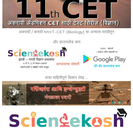
अकरावी / बारावी MHT-CET (Biology) चा अभ्यास मराठीतून
ॲप डाउनलोड करा
वाचा माहितीपूर्ण विज्ञान लेख …