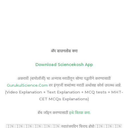
ॲप डाउनलोड करा
Download Sciencekosh App
अकरावी (बायोलॉजी) चा अभ्यास मराठीतून सोप्या पद्धतीने करण्यासाठी
GurukulScience.Com
वर इंग्रजी शब्दांच्या मराठी अर्थासह कोर्स उपल्ब्ध आहे.
(Video Explanation + Text Explanation + MCQ tests + MHT-
CET MCQs Explanations)
बॅच जॉइन करण्यासाठी
इथे क्लिक करा.
🇮🇳 🇮🇳 🇮🇳 🇮🇳 🇮🇳 🇮🇳 स्वातंत्र्यदिन चिरायू होवो 🇮🇳 🇮🇳 🇮🇳