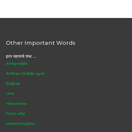
Other Important Words
इतर महत्वाचे शब्द ....
Antipodals
Anther midlde ayer
Eclipse
Unit
Hexomino
From afar
Heterotrophic