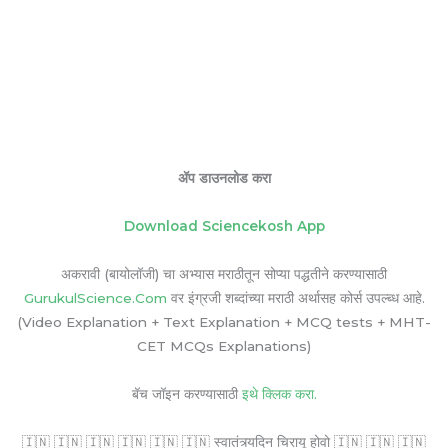
ॲप डाउनलोड करा
Download Sciencekosh App
अकरावी (बायोलॉजी) चा अभ्यास मराठीतून सोप्या पद्धतीने करण्यासाठी
GurukulScience.Com
वर इंग्रजी शब्दांच्या मराठी अर्थासह कोर्स उपल्ब्ध आहे.
(Video Explanation + Text Explanation + MCQ tests + MHT-
CET MCQs Explanations)
बॅच जॉइन करण्यासाठी
इथे क्लिक करा.
🇮🇳 🇮🇳 🇮🇳 🇮🇳 🇮🇳 🇮🇳 स्वातंत्र्यदिन चिरायू होवो 🇮🇳 🇮🇳 🇮🇳