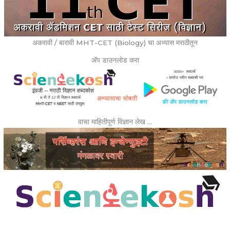
अकरावी / बारावी MHT-CET (Biology) चा अभ्यास मराठीतून
ॲप डाउनलोड करा
वाचा माहितीपूर्ण विज्ञान लेख …