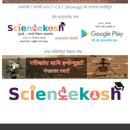
अकरावी / बारावी MHT-CET (Biology) चा अभ्यास मराठीतून
ॲप डाउनलोड करा
वाचा माहितीपूर्ण विज्ञान लेख …