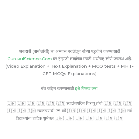
अकरावी (बायोलॉजी) चा अभ्यास मराठीतून सोप्या पद्धतीने करण्यासाठी
GurukulScience.Com
वर इंग्रजी शब्दांच्या मराठी अर्थासह कोर्स उपल्ब्ध आहे.
(Video Explanation + Text Explanation + MCQ tests + MHT-
CET MCQs Explanations)
बॅच जॉइन करण्यासाठी
इथे क्लिक करा.
🇮🇳 🇮🇳 🇮🇳 🇮🇳 🇮🇳 🇮🇳 स्वातंत्र्यदिन चिरायू होवो 🇮🇳 🇮🇳 🇮🇳
🇮🇳 🇮🇳 🇮🇳 स्वातंत्र्याची 75 वर्षे 🇮🇳 🇮🇳 🇮🇳 🇮🇳 🇮🇳 🇮🇳 सर्व
विद्यार्थ्यांना हार्दिक शुभेच्छा 🇮🇳 🇮🇳 🇮🇳 🇮🇳 🇮🇳 🇮🇳 🇮🇳