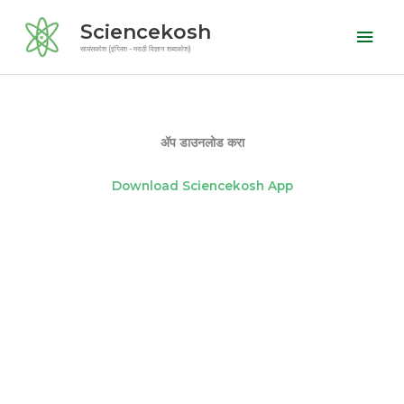
Skip
Mai
Sciencekosh
to
Men
सायंसकोश (इंग्लिश - मराठी विज्ञान शब्दकोश)
content
ॲप डाउनलोड करा
Download Sciencekosh App