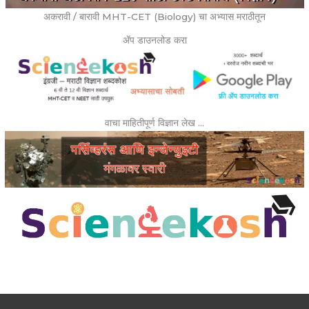
अकरावी / बारावी MHT-CET (Biology) चा अभ्यास मराठीतून
ॲप डाउनलोड करा
वाचा माहितीपूर्ण विज्ञान लेख …