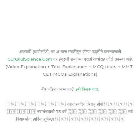
अकरावी (बायोलॉजी) चा अभ्यास मराठीतून सोप्या पद्धतीने करण्यासाठी
GurukulScience.Com
वर इंग्रजी शब्दांच्या मराठी अर्थासह कोर्स उपल्ब्ध आहे.
(Video Explanation + Text Explanation + MCQ tests + MHT-
CET MCQs Explanations)
बॅच जॉइन करण्यासाठी
इथे क्लिक करा.
🇮🇳 🇮🇳 🇮🇳 🇮🇳 🇮🇳 🇮🇳 स्वातंत्र्यदिन चिरायू होवो 🇮🇳 🇮🇳 🇮🇳
🇮🇳 🇮🇳 🇮🇳 स्वातंत्र्याची 75 वर्षे 🇮🇳 🇮🇳 🇮🇳 🇮🇳 🇮🇳 🇮🇳 सर्व
विद्यार्थ्यांना हार्दिक शुभेच्छा 🇮🇳 🇮🇳 🇮🇳 🇮🇳 🇮🇳 🇮🇳 🇮🇳