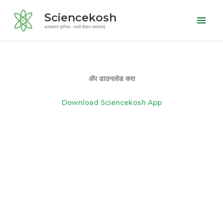
Skip
Mai
Sciencekosh
to
Men
सायंसकोश (इंग्लिश - मराठी विज्ञान शब्दकोश)
content
ॲप डाउनलोड करा
Download Sciencekosh App