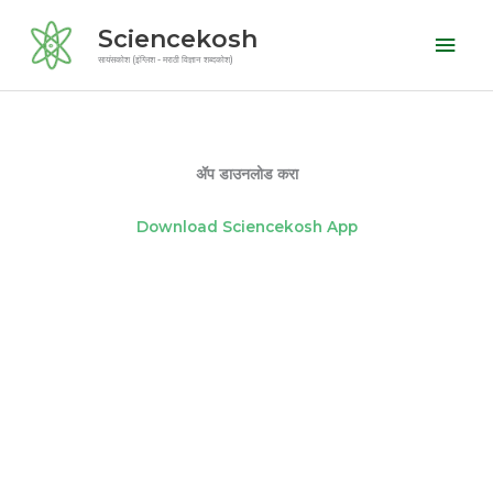
Skip
Mai
Sciencekosh
to
Men
सायंसकोश (इंग्लिश - मराठी विज्ञान शब्दकोश)
content
ॲप डाउनलोड करा
Download Sciencekosh App