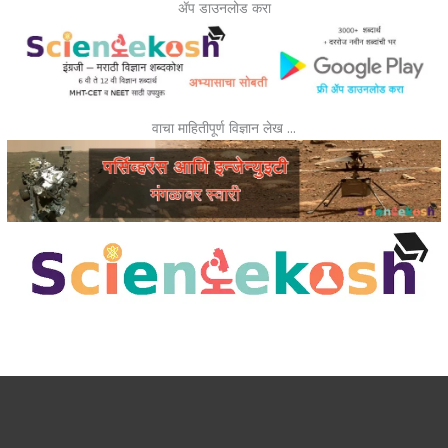
ॲप डाउनलोड करा
वाचा माहितीपूर्ण विज्ञान लेख …