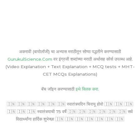
अकरावी (बायोलॉजी) चा अभ्यास मराठीतून सोप्या पद्धतीने करण्यासाठी
GurukulScience.Com
वर इंग्रजी शब्दांच्या मराठी अर्थासह कोर्स उपल्ब्ध आहे.
(Video Explanation + Text Explanation + MCQ tests + MHT-
CET MCQs Explanations)
बॅच जॉइन करण्यासाठी
इथे क्लिक करा.
🇮🇳 🇮🇳 🇮🇳 🇮🇳 🇮🇳 🇮🇳 स्वातंत्र्यदिन चिरायू होवो 🇮🇳 🇮🇳 🇮🇳
🇮🇳 🇮🇳 🇮🇳 स्वातंत्र्याची 75 वर्षे 🇮🇳 🇮🇳 🇮🇳 🇮🇳 🇮🇳 🇮🇳 सर्व
विद्यार्थ्यांना हार्दिक शुभेच्छा 🇮🇳 🇮🇳 🇮🇳 🇮🇳 🇮🇳 🇮🇳 🇮🇳