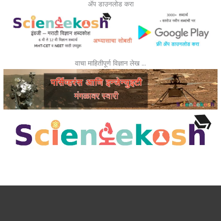
ॲप डाउनलोड करा
वाचा माहितीपूर्ण विज्ञान लेख …