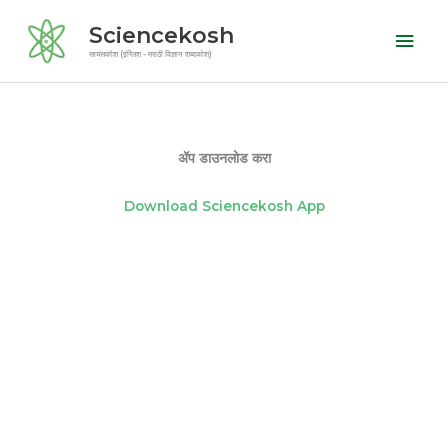
Skip
Mai
Sciencekosh
to
Men
सायंसकोश (इंग्लिश - मराठी विज्ञान शब्दकोश)
content
ॲप डाउनलोड करा
Download Sciencekosh App