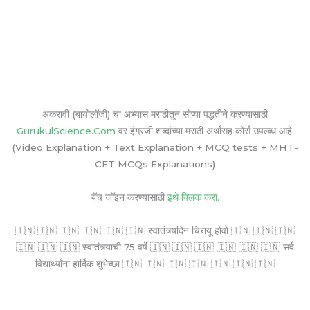
अकरावी (बायोलॉजी) चा अभ्यास मराठीतून सोप्या पद्धतीने करण्यासाठी
GurukulScience.Com
वर इंग्रजी शब्दांच्या मराठी अर्थासह कोर्स उपल्ब्ध आहे.
(Video Explanation + Text Explanation + MCQ tests + MHT-
CET MCQs Explanations)
बॅच जॉइन करण्यासाठी
इथे क्लिक करा.
🇮🇳 🇮🇳 🇮🇳 🇮🇳 🇮🇳 🇮🇳 स्वातंत्र्यदिन चिरायू होवो 🇮🇳 🇮🇳 🇮🇳
🇮🇳 🇮🇳 🇮🇳 स्वातंत्र्याची 75 वर्षे 🇮🇳 🇮🇳 🇮🇳 🇮🇳 🇮🇳 🇮🇳 सर्व
विद्यार्थ्यांना हार्दिक शुभेच्छा 🇮🇳 🇮🇳 🇮🇳 🇮🇳 🇮🇳 🇮🇳 🇮🇳