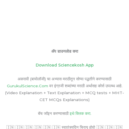
ॲप डाउनलोड करा
Download Sciencekosh App
अकरावी (बायोलॉजी) चा अभ्यास मराठीतून सोप्या पद्धतीने करण्यासाठी
GurukulScience.Com
वर इंग्रजी शब्दांच्या मराठी अर्थासह कोर्स उपल्ब्ध आहे.
(Video Explanation + Text Explanation + MCQ tests + MHT-
CET MCQs Explanations)
बॅच जॉइन करण्यासाठी
इथे क्लिक करा.
🇮🇳 🇮🇳 🇮🇳 🇮🇳 🇮🇳 🇮🇳 स्वातंत्र्यदिन चिरायू होवो 🇮🇳 🇮🇳 🇮🇳