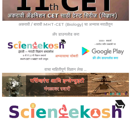
अकरावी / बारावी MHT-CET (Biology) चा अभ्यास मराठीतून
ॲप डाउनलोड करा
वाचा माहितीपूर्ण विज्ञान लेख …