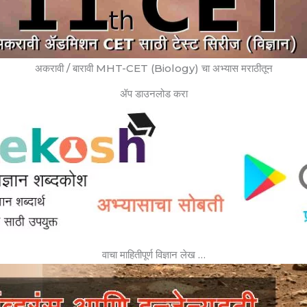
अकरावी / बारावी MHT-CET (Biology) चा अभ्यास मराठीतून
ॲप डाउनलोड करा
वाचा माहितीपूर्ण विज्ञान लेख …