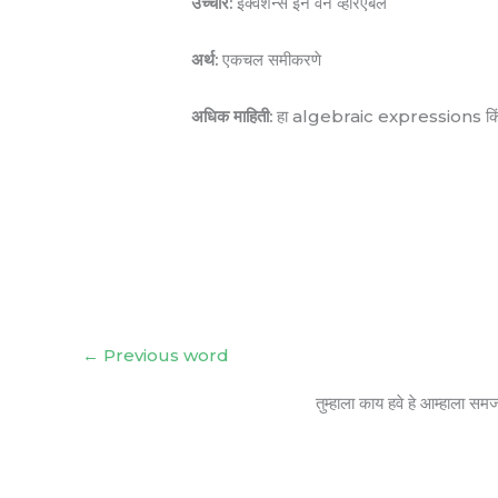
उच्चार:
इक्वेशन्स इन वन व्हेरिएबल
अर्थ:
एकचल समीकरणे
अधिक माहिती:
हा algebraic expressions किंवा 
←
Previous word
तुम्हाला काय हवे हे आम्हाला सम