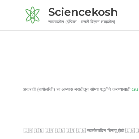
Skip
Sciencekosh
to
content
सायंसकोश (इंग्लिश - मराठी विज्ञान शब्दकोश)
अकरावी (बायोलॉजी) चा अभ्यास मराठीतून सोप्या पद्धतीने करण्यासाठी
Gu
🇮🇳 🇮🇳 🇮🇳 🇮🇳 🇮🇳 🇮🇳 स्वातंत्र्यदिन चिरायू होवो 🇮🇳 🇮