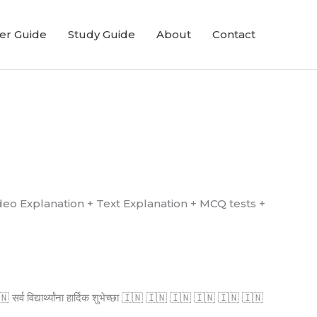
er Guide
Study Guide
About
Contact
्ध आहे. (Video Explanation + Text Explanation + MCQ tests +
्व विद्यार्थ्यांना हार्दिक शुभेच्छा 🇮🇳 🇮🇳 🇮🇳 🇮🇳 🇮🇳 🇮🇳