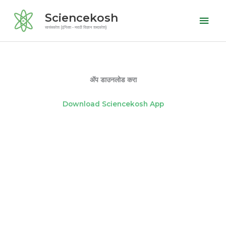
Skip
Mai
Sciencekosh
to
Men
सायंसकोश (इंग्लिश - मराठी विज्ञान शब्दकोश)
content
ॲप डाउनलोड करा
Download Sciencekosh App