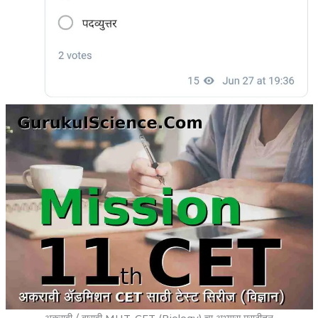
अकरावी / बारावी MHT-CET (Biology) चा अभ्यास मराठीतून