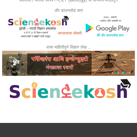
ॲप डाउनलोड करा
वाचा माहितीपूर्ण विज्ञान लेख …