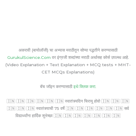
अकरावी (बायोलॉजी) चा अभ्यास मराठीतून सोप्या पद्धतीने करण्यासाठी
GurukulScience.Com
वर इंग्रजी शब्दांच्या मराठी अर्थासह कोर्स उपल्ब्ध आहे.
(Video Explanation + Text Explanation + MCQ tests + MHT-
CET MCQs Explanations)
बॅच जॉइन करण्यासाठी
इथे क्लिक करा.
🇮🇳 🇮🇳 🇮🇳 🇮🇳 🇮🇳 🇮🇳 स्वातंत्र्यदिन चिरायू होवो 🇮🇳 🇮🇳 🇮🇳
🇮🇳 🇮🇳 🇮🇳 स्वातंत्र्याची 75 वर्षे 🇮🇳 🇮🇳 🇮🇳 🇮🇳 🇮🇳 🇮🇳 सर्व
विद्यार्थ्यांना हार्दिक शुभेच्छा 🇮🇳 🇮🇳 🇮🇳 🇮🇳 🇮🇳 🇮🇳 🇮🇳