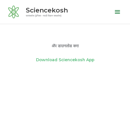
Skip
Mai
Sciencekosh
to
Men
सायंसकोश (इंग्लिश - मराठी विज्ञान शब्दकोश)
content
ॲप डाउनलोड करा
Download Sciencekosh App