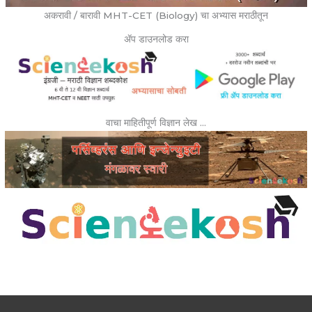
अकरावी / बारावी MHT-CET (Biology) चा अभ्यास मराठीतून
ॲप डाउनलोड करा
वाचा माहितीपूर्ण विज्ञान लेख …