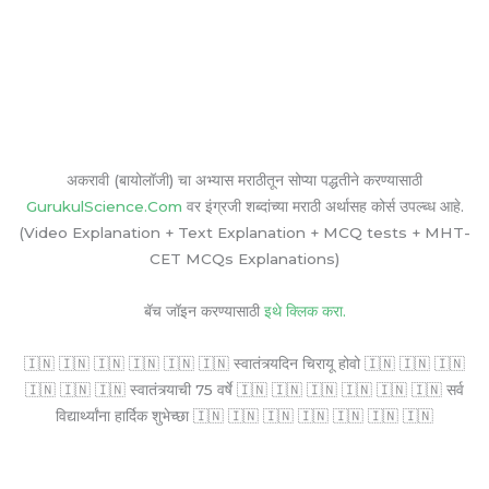
अकरावी (बायोलॉजी) चा अभ्यास मराठीतून सोप्या पद्धतीने करण्यासाठी
GurukulScience.Com
वर इंग्रजी शब्दांच्या मराठी अर्थासह कोर्स उपल्ब्ध आहे.
(Video Explanation + Text Explanation + MCQ tests + MHT-
CET MCQs Explanations)
बॅच जॉइन करण्यासाठी
इथे क्लिक करा.
🇮🇳 🇮🇳 🇮🇳 🇮🇳 🇮🇳 🇮🇳 स्वातंत्र्यदिन चिरायू होवो 🇮🇳 🇮🇳 🇮🇳
🇮🇳 🇮🇳 🇮🇳 स्वातंत्र्याची 75 वर्षे 🇮🇳 🇮🇳 🇮🇳 🇮🇳 🇮🇳 🇮🇳 सर्व
विद्यार्थ्यांना हार्दिक शुभेच्छा 🇮🇳 🇮🇳 🇮🇳 🇮🇳 🇮🇳 🇮🇳 🇮🇳