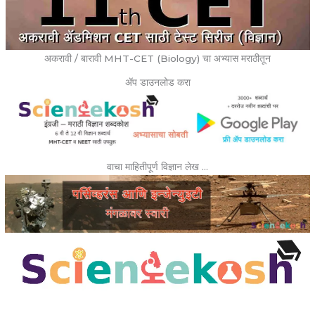
अकरावी / बारावी MHT-CET (Biology) चा अभ्यास मराठीतून
ॲप डाउनलोड करा
वाचा माहितीपूर्ण विज्ञान लेख …