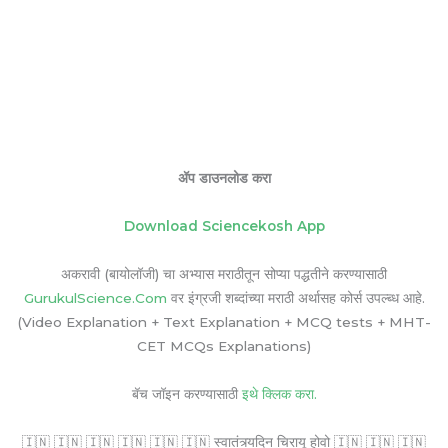
ॲप डाउनलोड करा
Download Sciencekosh App
अकरावी (बायोलॉजी) चा अभ्यास मराठीतून सोप्या पद्धतीने करण्यासाठी
GurukulScience.Com
वर इंग्रजी शब्दांच्या मराठी अर्थासह कोर्स उपल्ब्ध आहे.
(Video Explanation + Text Explanation + MCQ tests + MHT-
CET MCQs Explanations)
बॅच जॉइन करण्यासाठी
इथे क्लिक करा.
🇮🇳 🇮🇳 🇮🇳 🇮🇳 🇮🇳 🇮🇳 स्वातंत्र्यदिन चिरायू होवो 🇮🇳 🇮🇳 🇮🇳