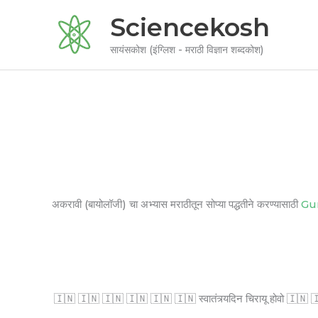
Skip
Sciencekosh
to
content
सायंसकोश (इंग्लिश - मराठी विज्ञान शब्दकोश)
अकरावी (बायोलॉजी) चा अभ्यास मराठीतून सोप्या पद्धतीने करण्यासाठी
Gu
🇮🇳 🇮🇳 🇮🇳 🇮🇳 🇮🇳 🇮🇳 स्वातंत्र्यदिन चिरायू होवो 🇮🇳 🇮