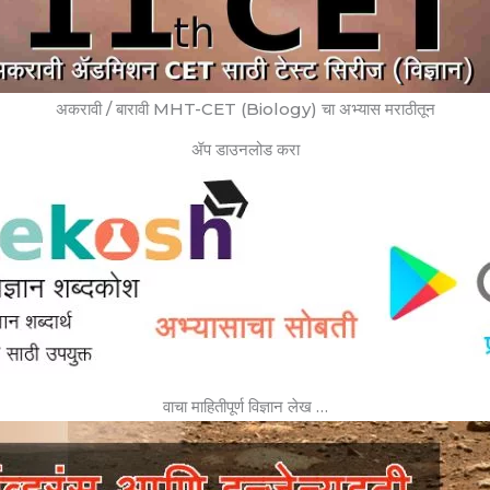
अकरावी / बारावी MHT-CET (Biology) चा अभ्यास मराठीतून
ॲप डाउनलोड करा
वाचा माहितीपूर्ण विज्ञान लेख …