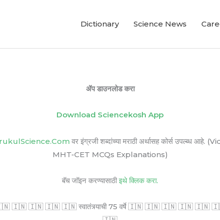
Dictionary
Science News
Care
ॲप डाउनलोड करा
Download Sciencekosh App
rukulScience.Com
वर इंग्रजी शब्दांच्या मराठी अर्थासह कोर्स उपल्ब
MHT-CET MCQs Explanations)
बॅच जॉइन करण्यासाठी
इथे क्लिक करा.
🇳 🇮🇳 🇮🇳 🇮🇳 🇮🇳 स्वातंत्र्याची 75 वर्षे 🇮🇳 🇮🇳 🇮🇳 🇮🇳 🇮🇳 🇮🇳 सर
🇮🇳