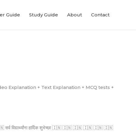
er Guide
Study Guide
About
Contact
्ध आहे. (Video Explanation + Text Explanation + MCQ tests +
्व विद्यार्थ्यांना हार्दिक शुभेच्छा 🇮🇳 🇮🇳 🇮🇳 🇮🇳 🇮🇳 🇮🇳