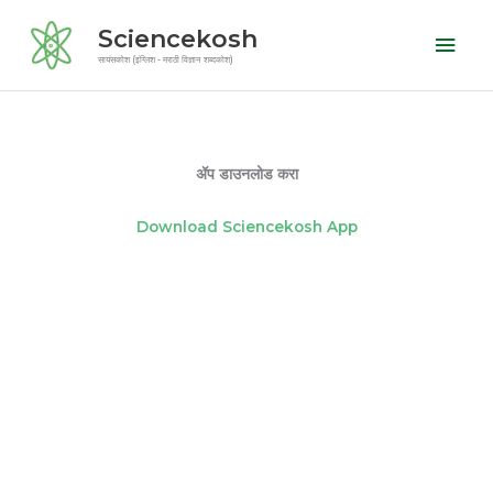
Skip
Mai
Sciencekosh
to
Men
सायंसकोश (इंग्लिश - मराठी विज्ञान शब्दकोश)
content
ॲप डाउनलोड करा
Download Sciencekosh App