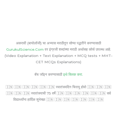
अकरावी (बायोलॉजी) चा अभ्यास मराठीतून सोप्या पद्धतीने करण्यासाठी
GurukulScience.Com
वर इंग्रजी शब्दांच्या मराठी अर्थासह कोर्स उपल्ब्ध आहे.
(Video Explanation + Text Explanation + MCQ tests + MHT-
CET MCQs Explanations)
बॅच जॉइन करण्यासाठी
इथे क्लिक करा.
🇮🇳 🇮🇳 🇮🇳 🇮🇳 🇮🇳 🇮🇳 स्वातंत्र्यदिन चिरायू होवो 🇮🇳 🇮🇳 🇮🇳
🇮🇳 🇮🇳 🇮🇳 स्वातंत्र्याची 75 वर्षे 🇮🇳 🇮🇳 🇮🇳 🇮🇳 🇮🇳 🇮🇳 सर्व
विद्यार्थ्यांना हार्दिक शुभेच्छा 🇮🇳 🇮🇳 🇮🇳 🇮🇳 🇮🇳 🇮🇳 🇮🇳