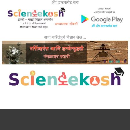
ॲप डाउनलोड करा
वाचा माहितीपूर्ण विज्ञान लेख …