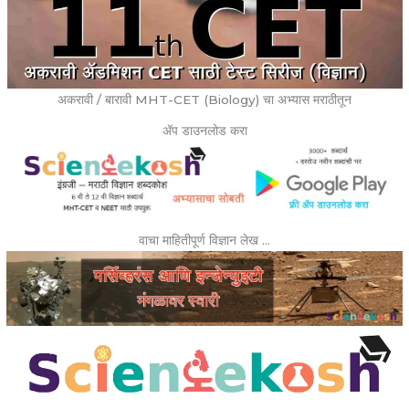
अकरावी / बारावी MHT-CET (Biology) चा अभ्यास मराठीतून
ॲप डाउनलोड करा
वाचा माहितीपूर्ण विज्ञान लेख …