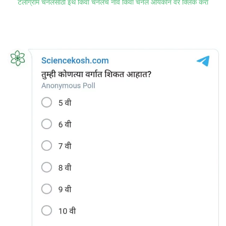
टेलीग्राम चॅनेलसाठी इथे किंवा चॅनेलचे नाव किंवा चॅनेल आयकॉन वर क्लिक करा