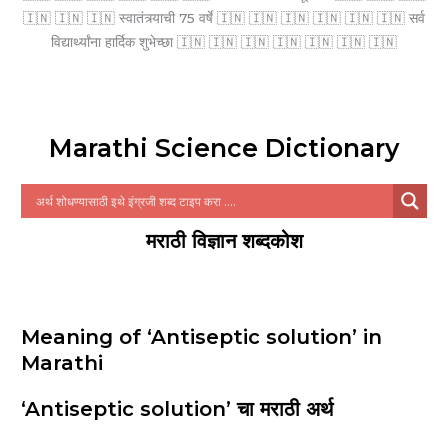
🇮🇳 🇮🇳 🇮🇳 स्वातंत्र्याची 75 वर्षे 🇮🇳 🇮🇳 🇮🇳 🇮🇳 🇮🇳 🇮🇳 सर्व
विद्यार्थ्यांना हार्दिक शुभेच्छा 🇮🇳 🇮🇳 🇮🇳 🇮🇳 🇮🇳 🇮🇳 🇮🇳
Marathi Science Dictionary
मराठी विज्ञान शब्दकोश
Meaning of ‘Antiseptic solution’ in
Marathi
‘Antiseptic solution’ चा मराठी अर्थ