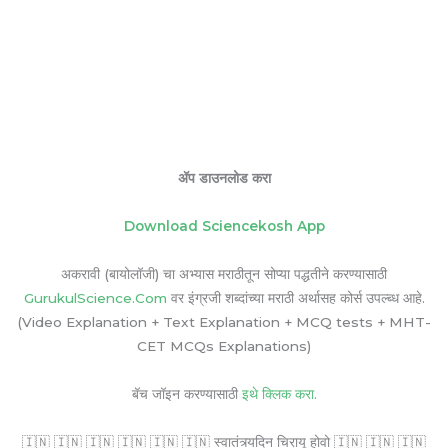
ॲप डाउनलोड करा
Download Sciencekosh App
अकरावी (बायोलॉजी) चा अभ्यास मराठीतून सोप्या पद्धतीने करण्यासाठी
GurukulScience.Com
वर इंग्रजी शब्दांच्या मराठी अर्थासह कोर्स उपल्ब्ध आहे.
(Video Explanation + Text Explanation + MCQ tests + MHT-
CET MCQs Explanations)
बॅच जॉइन करण्यासाठी
इथे क्लिक करा.
🇮🇳 🇮🇳 🇮🇳 🇮🇳 🇮🇳 🇮🇳 स्वातंत्र्यदिन चिरायू होवो 🇮🇳 🇮🇳 🇮🇳